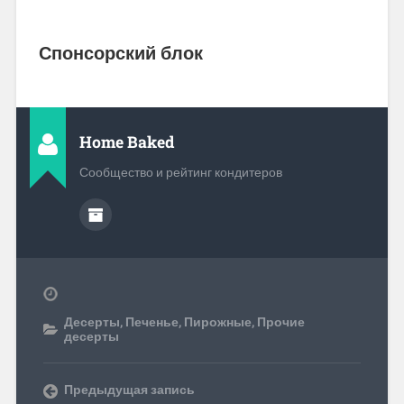
Спонсорский блок
Home Baked
Сообщество и рейтинг кондитеров
Десерты
,
Печенье
,
Пирожные
,
Прочие
десерты
Предыдущая запись