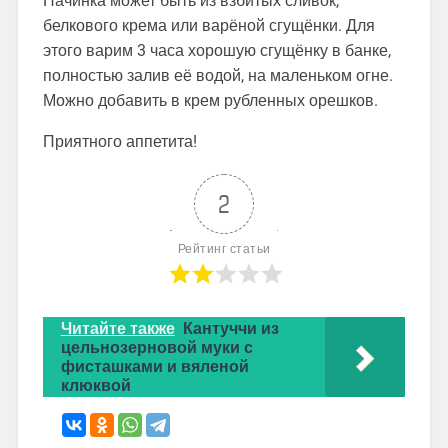
Начинка может быть из взбитых сливок,
белкового крема или варёной сгущёнки. Для
этого варим 3 часа хорошую сгущёнку в банке,
полностью залив её водой, на маленьком огне.
Можно добавить в крем рубленных орешков.
Приятного аппетита!
2
Рейтинг статьи
Читайте также
Кантуччи из
цельнозерновой муки с
фисташками и вяленой
клюквой