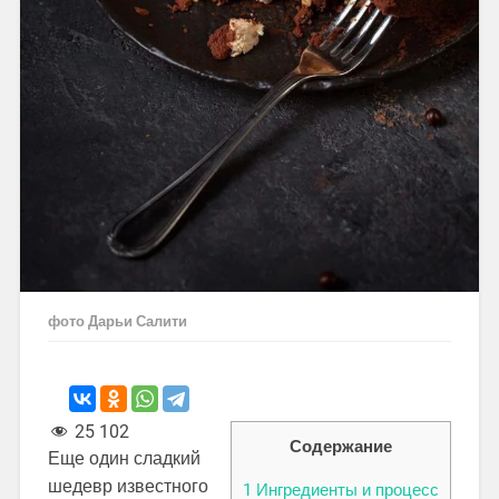
фото Дарьи Салити
25 102
Содержание
Еще один сладкий
шедевр известного
1
Ингредиенты и процесс