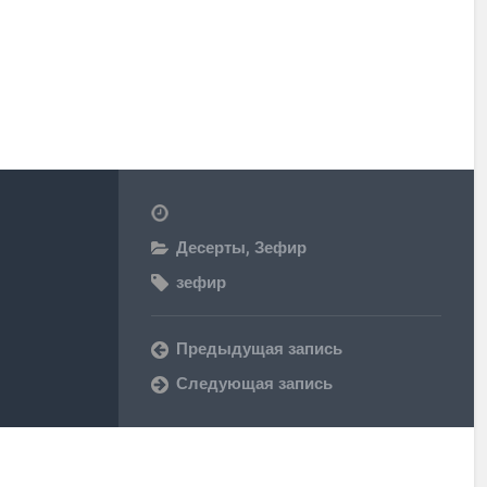
Десерты
,
Зефир
зефир
Предыдущая запись
Следующая запись