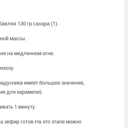
авляя 130 гр сахара (1).
шной массы.
ния на медленном огне.
люкозу.
радусника имеет большое значение,
ик для карамели).
ивать 1 минуту.
а зефир готов.На это этапе можно