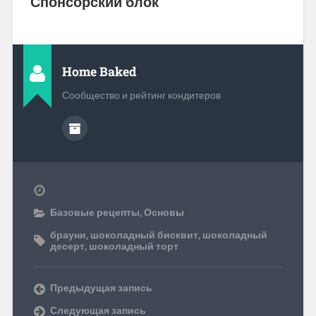
Спонсорский блок
Home Baked
Сообщество и рейтинг кондитеров
Базовые рецепты
,
Основы
брауни
,
шоколадный бисквит
,
шоколадный
десерт
,
шоколадный торт
Предыдущая запись
Следующая запись