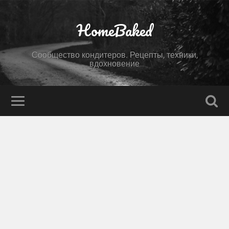
HomeBaked
Сообщество кондитеров. Рецепты, техники,
вдохновение