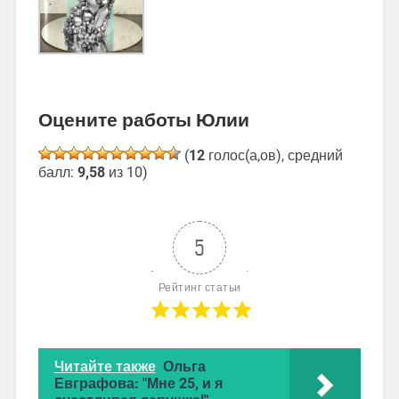
Оцените работы Юлии
(
12
голос(а,ов), средний
балл:
9,58
из 10)
5
Рейтинг статьи
Читайте также
Ольга
Евграфова: "Мне 25, и я