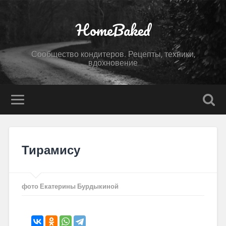
HomeBaked
Сообщество кондитеров. Рецепты, техники,
вдохновение
Тирамису
фото Екатерины Бурдыкиной