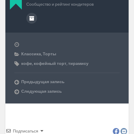
Сообщество и рейтинг кондитеров
Классика
,
Торты
кофе
,
кофейный торт
,
тирамису
Предыдущая запись
Следующая запись
Подписаться