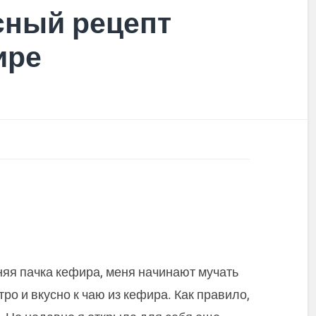
сный рецепт
ире
няя пачка кефира, меня начинают мучать
ро и вкусно к чаю из кефира. Как правило,