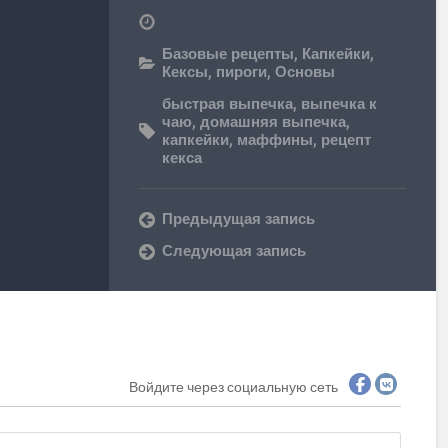
Базовые рецепты
,
Капкейки
,
Кексы, пироги
,
Основы
быстрая выпечка
,
выпечка к
чаю
,
домашняя выпечка
,
капкейки
,
маффины
,
рецепт
кекса
Предыдущая запись
Следующая запись
Войдите через социальную сеть