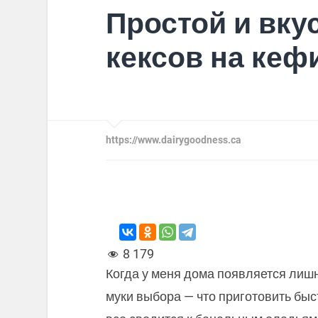
Простой и вку
кексов на кеф
https://www.dairygoodness.ca
8 179
Когда у меня дома появляется лиш
муки выбора — что приготовить быст