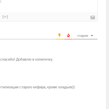
}
[+]
старее
 спасибо! Добавлю в копилочку.
утилизации старого кефира, кроме оладьев))