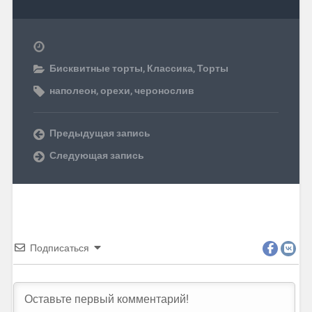
Бисквитные торты
,
Классика
,
Торты
наполеон
,
орехи
,
черонослив
Предыдущая запись
Следующая запись
Подписаться