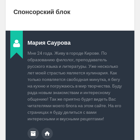
Спонсорский блок
Мария Саурова
Мне 24 года. Живу в городе Кирове. По
образованию филолог, преподаватель
русского языка и литературы. Уже несколько
лет моей страстью является кулинария. Как
только появляется свободная минутка, я бегу
на кухню и погружаюсь в мир творчества. Буду
рада новым знакомствам и интересному
общению! Так же приятно будет видеть Вас
читателями моего блога на этом сайте. На его
страницах я буду делиться с вами
интересными и вкусными рецептами!