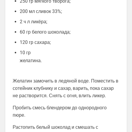
250 гр мягкого творога;
200 мл сливок 33%;
2 ч л ликёра;
60 гр белого шоколада;
120 гр сахара;
10 гр
желатина.⠀⠀⠀⠀⠀⠀⠀⠀⠀⠀⠀⠀⠀⠀⠀⠀⠀⠀⠀⠀⠀
⠀⠀⠀⠀⠀⠀⠀
Желатин замочить в ледяной воде. Поместить в
сотейник клубнику и сахар, варить, пока сахар
не растворится. Снять с огня, влить ликер.
Пробить смесь блендером до однородного
пюре.
Растопить белый шоколад и смешать с