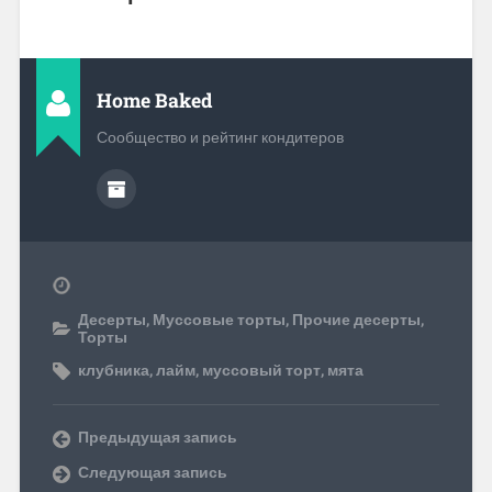
Home Baked
Сообщество и рейтинг кондитеров
Десерты
,
Муссовые торты
,
Прочие десерты
,
Торты
клубника
,
лайм
,
муссовый торт
,
мята
Предыдущая запись
Следующая запись