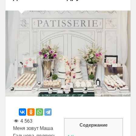
4 563
Содержание
Меня зовут Маша
Гальцова, являюсь