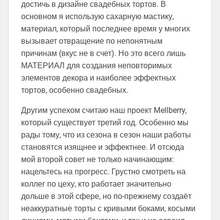
достичь в дизайне свадебных тортов. В
основном я использую сахарную мастику,
материал, который последнее время у многих
вызывает отвращение по непонятным
причинам (вкус не в счет). Но это всего лишь
МАТЕРИАЛ для создания неповторимых
элементов декора и наиболее эффектных
тортов, особенно свадебных.
Другим успехом считаю наш проект Mellberry,
который существует третий год. Особенно мы
рады тому, что из сезона в сезон наши работы
становятся изящнее и эффектнее. И отсюда
мой второй совет не только начинающим:
нацельтесь на прогресс. Грустно смотреть на
коллег по цеху, кто работает значительно
дольше в этой сфере, но по-прежнему создаёт
неаккуратные торты с кривыми боками, косыми