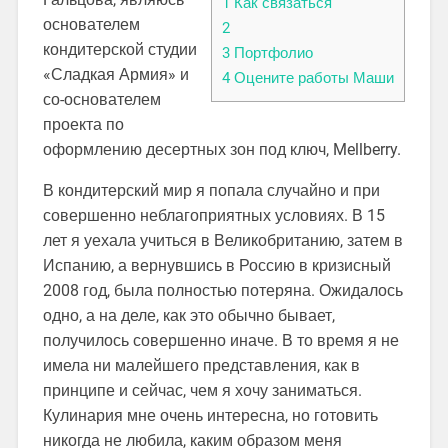
1
Как связаться
основателем
2
кондитерской студии
3
Портфолио
«Сладкая Армия» и
4
Оцените работы Маши
со-основателем
проекта по
оформлению десертных зон под ключ, Mellberry.
В кондитерский мир я попала случайно и при
совершенно неблагоприятных условиях. В 15
лет я уехала учиться в Великобританию, затем в
Испанию, а вернувшись в Россию в кризисный
2008 год, была полностью потеряна. Ожидалось
одно, а на деле, как это обычно бывает,
получилось совершенно иначе. В то время я не
имела ни малейшего представления, как в
принципе и сейчас, чем я хочу заниматься.
Кулинария мне очень интересна, но готовить
никогда не любила, каким образом меня