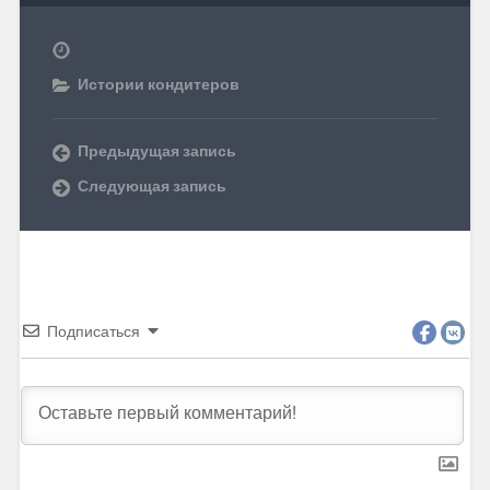
Истории кондитеров
Предыдущая запись
Следующая запись
Подписаться