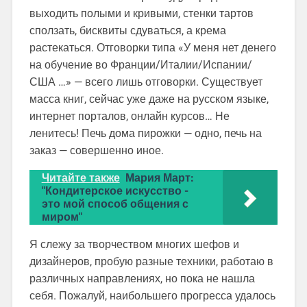
выходить полыми и кривыми, стенки тартов
сползать, бисквиты сдуваться, а крема
растекаться. Отговорки типа «У меня нет денего
на обучение во Франции/Италии/Испании/
США …» — всего лишь отговорки. Существует
масса книг, сейчас уже даже на русском языке,
интернет порталов, онлайн курсов… Не
ленитесь! Печь дома пирожки — одно, печь на
заказ — совершенно иное.
Читайте также
Мария Март:
"Кондитерское искусство -
это мой способ общения с
миром"
Я слежу за творчеством многих шефов и
дизайнеров, пробую разные техники, работаю в
различных направлениях, но пока не нашла
себя. Пожалуй, наибольшего прогресса удалось