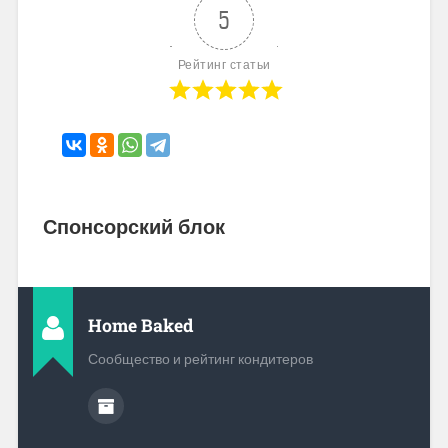
5
Рейтинг статьи
Спонсорский блок
Home Baked
Сообщество и рейтинг кондитеров