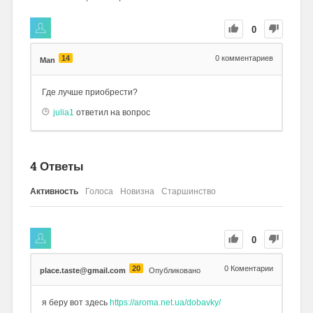
0
14
0
комментариев
Man
Где лучше приобрести?
julia1
ответил на вопрос
4
Ответы
Активность
Голоса
Новизна
Старшинство
0
20
0
Коментарии
place.taste@gmail.com
Опубликовано
я беру вот здесь
https://aroma.net.ua/dobavky/