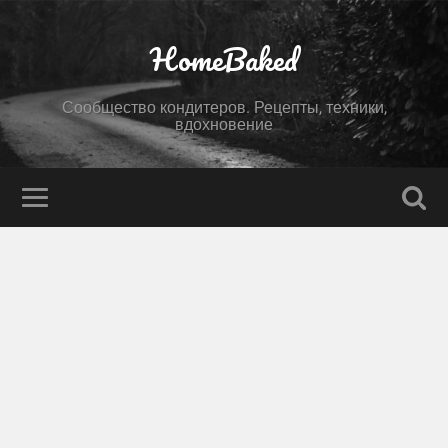
HomeBaked
Сообщество кондитеров. Рецепты, техники,
вдохновение