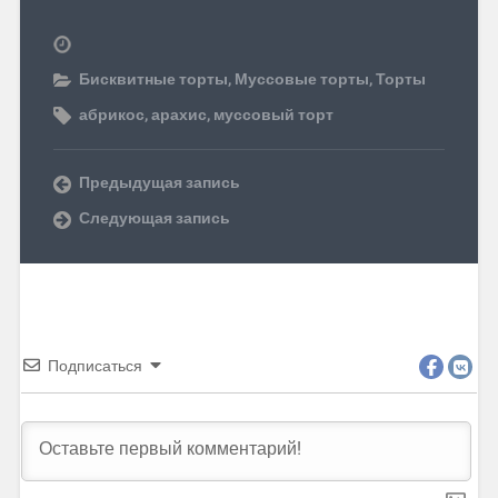
Бисквитные торты
,
Муссовые торты
,
Торты
абрикос
,
арахис
,
муссовый торт
Предыдущая запись
Следующая запись
Подписаться