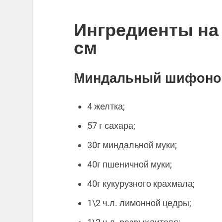
Ингредиенты на
см
Миндальный шифонов
4 желтка;
57 г сахара;
30г миндальной муки;
40г пшеничной муки;
40г кукурузного крахмала;
1\2 ч.л. лимонной цедры;