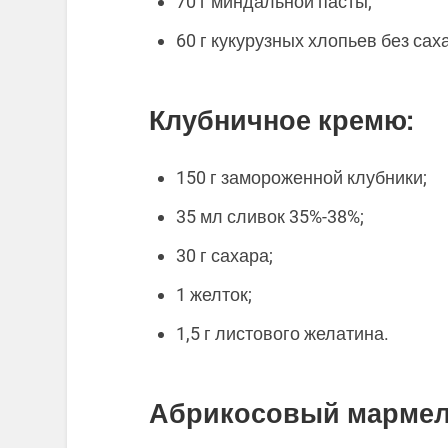
70 г миндальной пасты;
60 г кукурузных хлопьев без сах
Клубничное кремю:
150 г замороженной клубники;
35 мл сливок 35%-38%;
30 г сахара;
1 желток;
1,5 г листового желатина.
Абрикосовый мармел