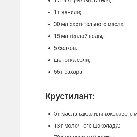
1\2 ч.л. разрыхлителя;
1 г ванили;
30 мл растительного масла;
15 мл тёплой воды;
5 белков;
щепотка соли;
55 г сахара.
Крустилант:
5 г масла какао или кокосового 
13 г молочного шоколада;