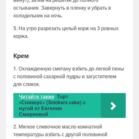
минут), затем на решетке до полного
остывания. Завернуть в пленку и убрать в
холодильник на ночь.
5. На утро разрезать целый корж на 3 ровных
коржа.
Крем
1. Охлажденную сметану взбить до легкой пены
с половиной сахарной пудры и загустителем
для сливок.
Читайте также
Торт
«Сникерс» (Snickers cake) с
нугой от Евгении
Смирновой
2. Мягкое сливочное масло комнатной
температуры взбить с другой половиной