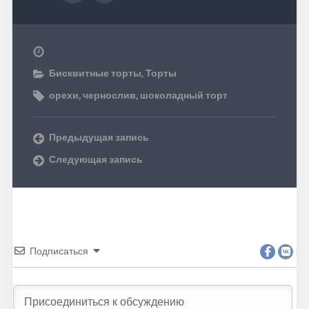
Бисквитные торты
,
Торты
орехи
,
чернослив
,
шоколадный торт
Предыдущая запись
Следующая запись
Подписаться