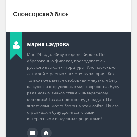
Спонсорский блок
Мария Саурова
Мне 24 года. Живу в городе Кирове. По
образованию филолог, преподаватель
русского языка и литературы. Уже несколько
лет моей страстью является кулинария. Как
только появляется свободная минутка, я бегу
на кухню и погружаюсь в мир творчества. Буду
рада новым знакомствам и интересному
общению! Так же приятно будет видеть Вас
читателями моего блога на этом сайте. На его
страницах я буду делиться с вами
интересными и вкусными рецептами!