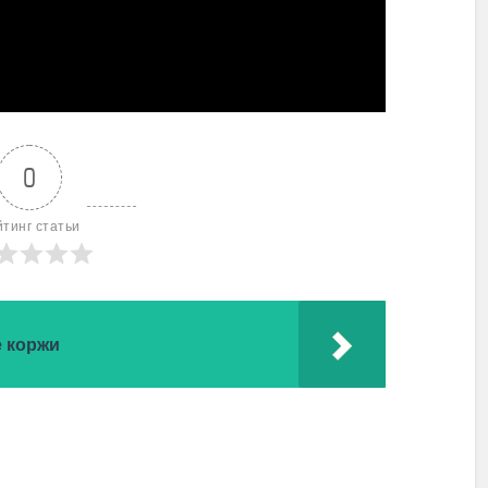
0
йтинг статьи
 коржи