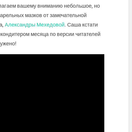
длагаем вашему вниманию небольшое, но
варельных мазков от замечательной
а,
Александры Мехедовой
. Саша кстати
кондитером месяца по версии читателей
лужено!