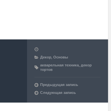
Декор
,
Основы
акварельная техника
,
декор
тортов
Предыдущая запись
Следующая запись