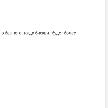
о без него, тогда бисквит будет более