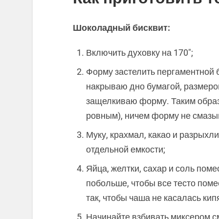
Шоколадный бисквит:
Включить духовку на 170″;
Форму застелить пергаментной 
накрываю дно бумагой, размер
защелкиваю форму. Таким образ
ровным), ничем форму не смазы
Муку, крахмал, какао и разрыхл
отдельной емкости;
Яйца, желтки, сахар и соль пом
побольше, чтобы все тесто поме
так, чтобы чаша не касалась ки
Начинайте взбивать миксером см