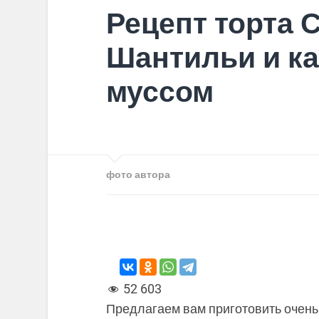
Рецепт торта 
Шантильи и к
муссом
фото автора
52 603
Предлагаем вам приготовить очень