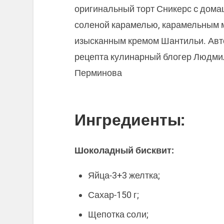
оригинальный торт Сникерс c дом
соленой карамелью, карамельным 
изысканным кремом Шантильи. Авт
рецепта кулинарный блогер Людми
Перминова
Ингредиенты:
Шоколадный бисквит:
Яйца-3+3 желтка;
Сахар-150 г;
Щепотка соли;