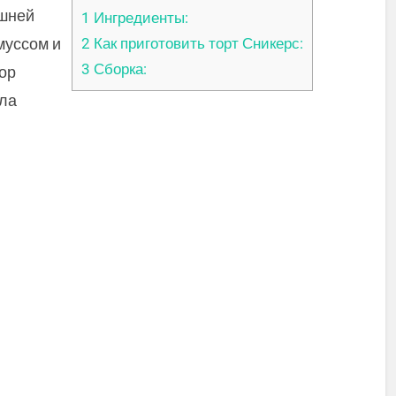
ашней
1
Ингредиенты:
2
Как приготовить торт Сникерс:
муссом и
3
Сборка:
ор
ла