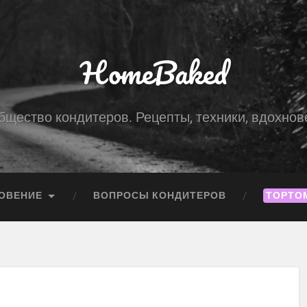
HomeBaked
бщество кондитеров. Рецепты, техники, вдохнов
ОВЕНИЕ
ВОПРОСЫ КОНДИТЕРОВ
ТОРТО