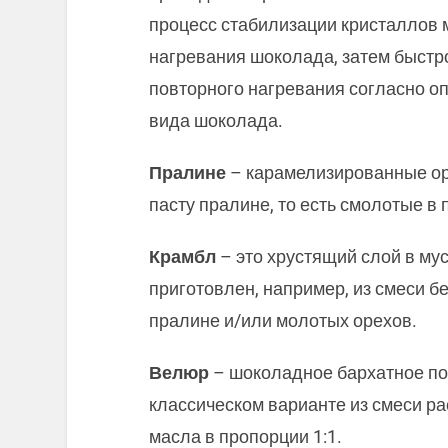
процесс стабилизации кристаллов 
нагревания шоколада, затем быстр
повторного нагревания согласно о
вида шоколада.
Пралине
– карамелизированные оре
пасту пралине, то есть смолотые в
Крамбл
– это хрустящий слой в му
приготовлен, например, из смеси б
пралине и/или молотых орехов.
Велюр
– шоколадное бархатное пок
классическом варианте из смеси ра
масла в пропорции 1:1.