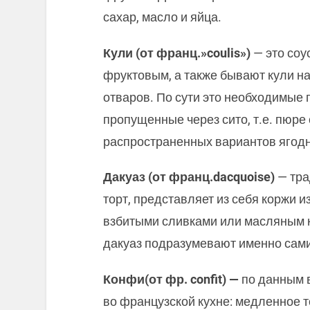
сахар, масло и яйца.
Кули (от франц.»coulis»)
— это соу
фруктовым, а также бывают кули н
отваров. По сути это необходимые
пропущенные через сито, т.е. пюре
распространенных вариантов ягодн
Дакуаз (от франц.dacquoise)
— тр
торт, представляет из себя коржи 
взбитыми сливками или масляным 
дакуаз подразумевают именно сами
Конфи(от фр. confit) —
по данным 
во французской кухне: медленное 