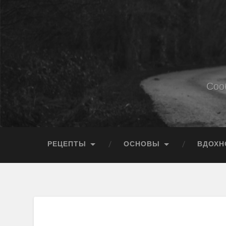
Соо
РЕЦЕПТЫ
ОСНОВЫ
ВДОХН