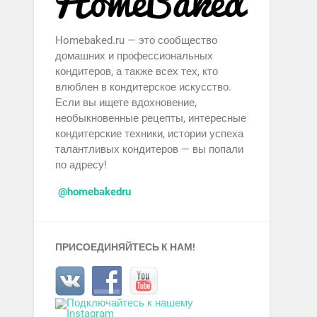
Homebaked.ru — это сообщество
домашних и профессиональных
кондитеров, а также всех тех, кто
влюблен в кондитерское искусство.
Если вы ищете вдохновение,
необыкновенные рецепты, интересные
кондитерские техники, истории успеха
талантливых кондитеров — вы попали
по адресу!
@homebakedru
ПРИСОЕДИНЯЙТЕСЬ К НАМ!