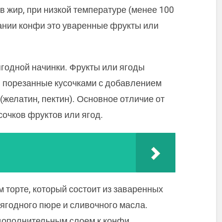
в жир, при низкой температуре (менее 100
мании конфи это уваренные фрукты или
ягодной начинки. Фрукты или ягоды
 порезанные кусочками с добавлением
желатин, пектин). Основное отличие от
сочков фруктов или ягод.
м торте, который состоит из заваренных
 ягодного пюре и сливочного масла.
дополнительным слоем к конфи.