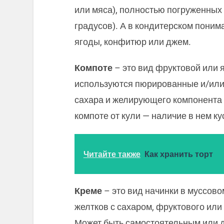
или мяса), полностью погруженных 
градусов). А в кондитерском пони
ягоды, конфитюр или джем.
Компоте
– это вид фруктовой или 
используются пюрированные и/или
сахара и желирующего компонента (
компоте от кули — наличие в нем ку
Читайте также
Как хранить торт
Креме
– это вид начинки в муссово
желтков с сахаром, фруктового или
Может быть самостоятельным или 