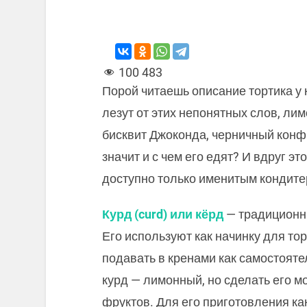
100 483
Порой читаешь описание тортика у 
лезут от этих непонятных слов, лим
бисквит Джоконда, черничный конфи
значит и с чем его едят? И вдруг э
доступно только именитым кондите
Курд (curd) или кёрд
— традиционны
Его используют как начинку для тор
подавать в кренами как самостоят
курд — лимонный, но сделать его м
фруктов. Для его приготовления ка