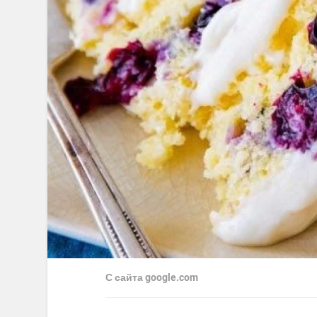
С сайта google.com