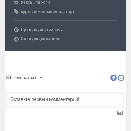
Кексы, пироги
курд
,
лимон
,
меренга
,
тарт
Предыдущая запись
Следующая запись
Подписаться