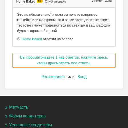
67
0
Коментарии
Home Baked
Опубликовано
Это не обязательно) а если вы печете например
капкейки или маффины, то и вовсе этого делат не стоит,
тесто не сможет подниматься по стенкам и ваш маффин
будет с огромной горкой
Home Baked
ответил на вопрос
Вы просматриваете 1 из1 ответов, нажмите здесь,
чтобы просмотреть все ответы.
Регистрация
или
Вход
Матчасть
Форум кондитеров
Успешные кондитеры