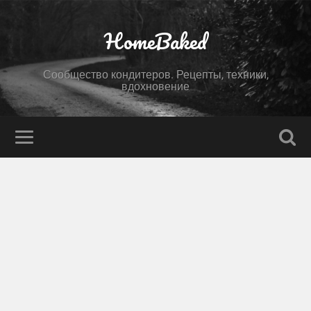
HomeBaked
Сообщество кондитеров. Рецепты, техники,
вдохновение