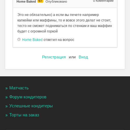
67
0
Коментарии
Home Baked
Опубликовано
Это не обязательно) а если вы печете например
капкейки или маффины, то и вовсе этого делат не стоит,
тесто не сможет подниматься по стенкам и ваш маффин
будет с огромной горкой
Home Baked
ответил на вопрос
Регистрация
или
Вход
Матчасть
Форум кондитеров
Успешные кондитеры
Торты на заказ