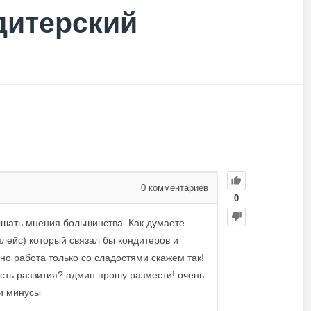
дитерский
0
комментариев
0
ышать мнения большинства. Как думаете
плейс) который связал бы кондитеров и
но работа только со сладостями скажем так!
сть развития? админ прошу размести! очень
и минусы