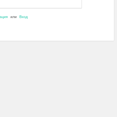
рация
или
Вход