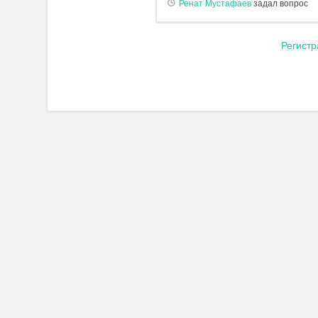
Ренат Мустафаев
задал вопрос
Регист