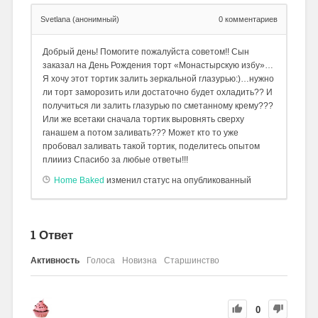
Svetlana (анонимный)
0
комментариев
Добрый день! Помогите пожалуйста советом!! Сын
заказал на День Рождения торт «Монастырскую избу»…
Я хочу этот тортик залить зеркальной глазурью:)…нужно
ли торт заморозить или достаточно будет охладить?? И
получиться ли залить глазурью по сметанному крему???
Или же всетаки сначала тортик выровнять сверху
ганашем а потом заливать??? Может кто то уже
пробовал заливать такой тортик, поделитесь опытом
плиииз Спасибо за любые ответы!!!
Home Baked
изменил статус на опубликованный
1
Ответ
Активность
Голоса
Новизна
Старшинство
0