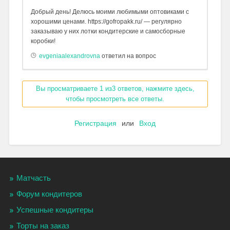
Добрый день! Делюсь моими любимыми оптовиками с
хорошими ценами. https://gofropakk.ru/ — регулярно
заказываю у них лотки кондитерские и самосборные
коробки!
evgeniaalexandrovna
ответил на вопрос
Вы просматриваете 1 из3 ответов, нажмите здесь,
чтобы просмотреть все ответы.
Регистрация
или
Вход
Матчасть
Форум кондитеров
Успешные кондитеры
Торты на заказ