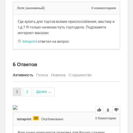
Леля (анонимный)
0
комментариев
Где купить для тортов всякие приспособления, мастику и
т.д.? Я только начинаю путь тортодела. Подскажите
интернет-магазин
tetraprint
ответил на вопрос
6
Ответов
Активность
Голоса
Новизна
Старшинство
1
2
Далее →
0
20
0
Коментарии
tetraprint
Опубликовано
Вам точно пригодится упаковка для Ваших сладких