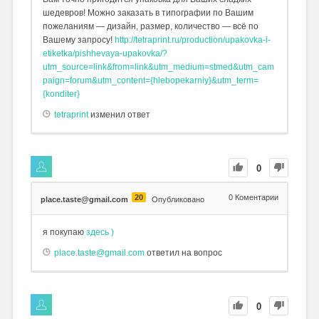
шедевров! Можно заказать в типографии по Вашим
пожеланиям — дизайн, размер, количество — всё по
Вашему запросу!
http://tetraprint.ru/production/upakovka-i-
etiketka/pishhevaya-upakovka/?
utm_source=link&from=link&utm_medium=stmed&utm_cam
paign=forum&utm_content={hlebopekarniy}&utm_term=
{konditer}
tetraprint
изменил ответ
0
20
0
Коментарии
place.taste@gmail.com
Опубликовано
я покупаю
здесь )
place.taste@gmail.com
ответил на вопрос
0