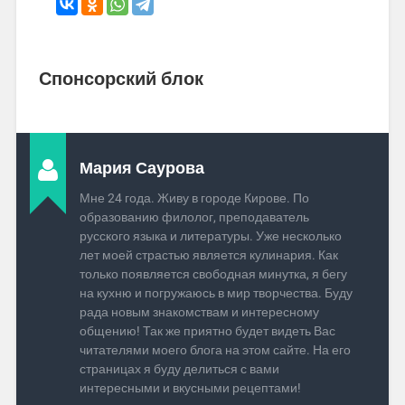
Спонсорский блок
Мария Саурова
Мне 24 года. Живу в городе Кирове. По
образованию филолог, преподаватель
русского языка и литературы. Уже несколько
лет моей страстью является кулинария. Как
только появляется свободная минутка, я бегу
на кухню и погружаюсь в мир творчества. Буду
рада новым знакомствам и интересному
общению! Так же приятно будет видеть Вас
читателями моего блога на этом сайте. На его
страницах я буду делиться с вами
интересными и вкусными рецептами!