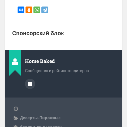
Спонсорский блок
Home Baked
Сообщество и рейтинг кондитеров
Десерты
,
Пирожные
без яиц
,
пп-сладости