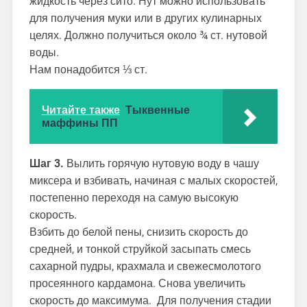
жидкость через сито. Нут можно использовать
для получения муки или в других кулинарных
целях. Должно получиться около ¾ ст. нутовой
воды.
Нам понадобится ⅓ ст.
Читайте также
Тыквенные
маффины ПП
Шаг 3.
Вылить горячую нутовую воду в чашу
миксера и взбивать, начиная с малых скоростей,
постепенно переходя на самую высокую
скорость.
Взбить до белой пены, снизить скорость до
средней, и тонкой струйкой засыпать смесь
сахарной пудры, крахмала и свежесмолотого
просеянного кардамона. Снова увеличить
скорость до максимума. Для получения стадии