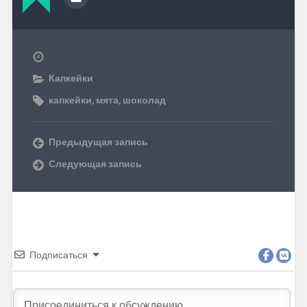
Капкейки
капкейки
,
мята
,
шоколад
Предыдущая запись
Следующая запись
Подписаться