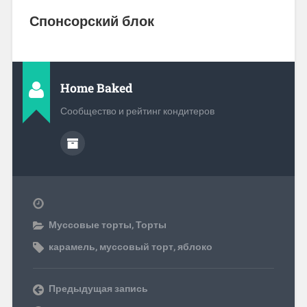
Спонсорский блок
Home Baked
Сообщество и рейтинг кондитеров
Муссовые торты
,
Торты
карамель
,
муссовый торт
,
яблоко
Предыдущая запись