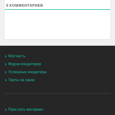
0
КОММЕНТАРИЕВ
Матчасть
Форум кондитеров
Успешные кондитеры
Торты на заказ
Прислать материал