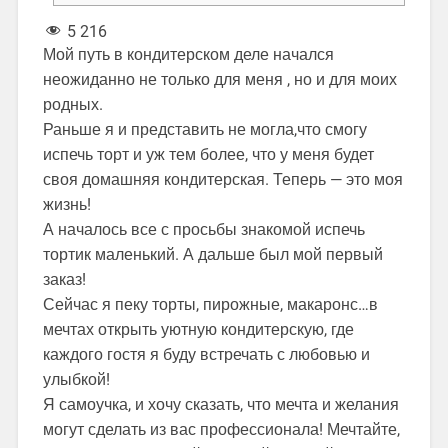
5 216
Мой путь в кондитерском деле начался
неожиданно не только для меня , но и для моих
родных.
Раньше я и представить не могла,что смогу
испечь торт и уж тем более, что у меня будет
своя домашняя кондитерская. Теперь — это моя
жизнь!
А началось все с просьбы знакомой испечь
тортик маленький. А дальше был мой первый
заказ!
Сейчас я пеку торты, пирожные, макаронс…в
мечтах открыть уютную кондитерскую, где
каждого гостя я буду встречать с любовью и
улыбкой!
Я самоучка, и хочу сказать, что мечта и желания
могут сделать из вас профессионала! Мечтайте,