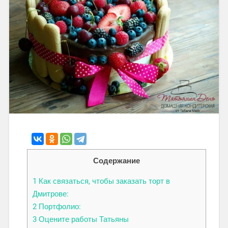
Содержание
1
Как связаться, чтобы заказать торт в
Дмитрове:
2
Портфолио:
3
Оцените работы Татьяны