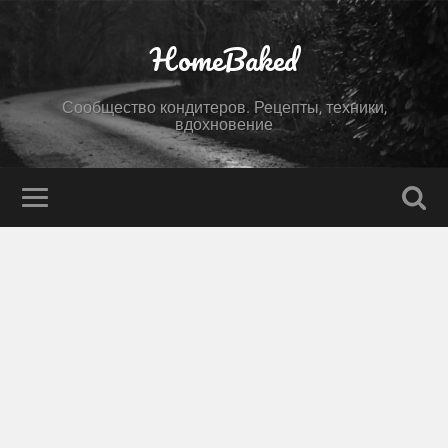
HomeBaked
Сообщество кондитеров. Рецепты, техники,
вдохновение