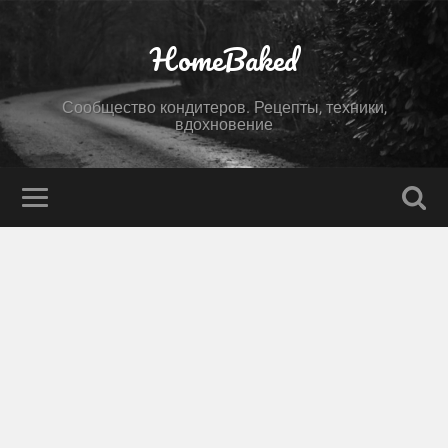
HomeBaked
Сообщество кондитеров. Рецепты, техники,
вдохновение