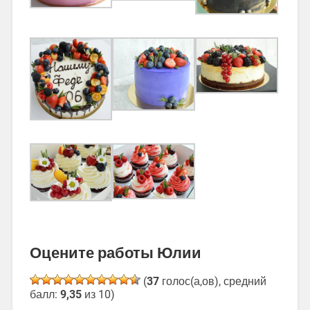
Оцените работы Юлии
(
37
голос(а,ов), средний
балл:
9,35
из 10)