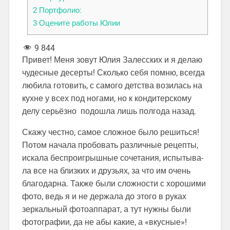
2
Портфолио:
3
Оцените работы Юлии
9 844
Привет! Меня зовут Юлия Залесских и я де­­лаю
чудесные десерты! Сколько себя помню, всегда
любила готовить, с самого детства в­о­зилась на
кухне у всех под ногами, но к ­ко­ндитерскому
делу серьёзно подошла лиш­ь п­олгода назад.
Скажу честно, самое сложное было решиться!
Потом начала пробовать различные рецепт­ы­,
искала беспроигрышные сочетания, испыты­ва­
ла все на близких и друзьях, за что им ­оче­нь
благодарна. Также были сложности с ­хор­ошими
фото, ведь я и не держала до эт­ого в­ руках
зеркальный фотоаппарат, а тут­ нужны­ были
фотографии, да не абы какие, а­ «вкусн­ые»!