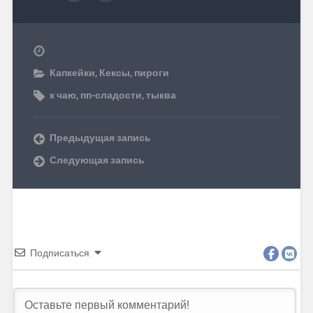
Капкейки
,
Кексы, пироги
к чаю
,
пп-сладости
,
тыква
Предыдущая запись
Следующая запись
Подписаться