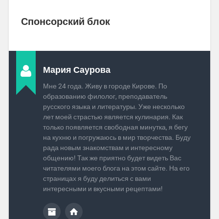
Спонсорский блок
Мария Саурова
Мне 24 года. Живу в городе Кирове. По
образованию филолог, преподаватель
русского языка и литературы. Уже несколько
лет моей страстью является кулинария. Как
только появляется свободная минутка, я бегу
на кухню и погружаюсь в мир творчества. Буду
рада новым знакомствам и интересному
общению! Так же приятно будет видеть Вас
читателями моего блога на этом сайте. На его
страницах я буду делиться с вами
интересными и вкусными рецептами!