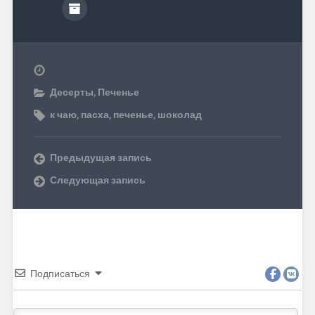
Десерты
,
Печенье
к чаю
,
пасха
,
печенье
,
шоколад
Предыдущая запись
Следующая запись
Подписаться