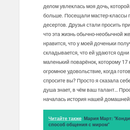
делом увлеклась моя дочь, которой
больше. Посещали мастер-классы 
десертов. Друзья стали просить при
что эта жизнь обычно-необычной ж
нравится, что у моей доченьки пол
складывается, что ей удаются одни 
маленький поварёнок, которому 17 
огромное удовольствие, когда готов
спросите вы? Просто я сказала себе
душа знает, в чём ваш талант… Про
началась история нашей домашней 
Читайте также
Мария Март: "Конди
способ общения с миром"