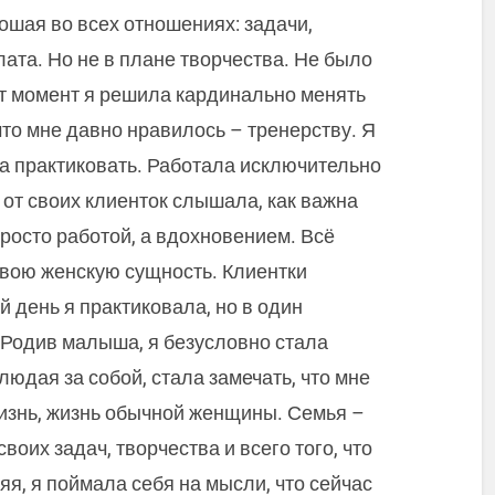
ошая во всех отношениях: задачи,
лата. Но не в плане творчества. Не было
т момент я решила кардинально менять
что мне давно нравилось – тренерству. Я
ла практиковать. Работала исключительно
 от своих клиенток слышала, как важна
просто работой, а вдохновением. Всё
свою женскую сущность. Клиентки
ей день я практиковала, но в один
Родив малыша, я безусловно стала
людая за собой, стала замечать, что мне
изнь, жизнь обычной женщины. Семья –
воих задач, творчества и всего того, что
я, я поймала себя на мысли, что сейчас