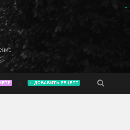
situs gacor
situs gacor
situs gacor
situs gacor
situs gacor
situs gacor
situs gacor
link gacor
link gacor
link gacor
situs togel
slot gacor
slot gacor
situs togel
link gacor
toto togel
situs toto
situs slot
situs toto
situs slot
kotabet
link slot
link slot
link slot
toto
ение
МЕТР
＋
ДОБАВИТЬ РЕЦЕПТ