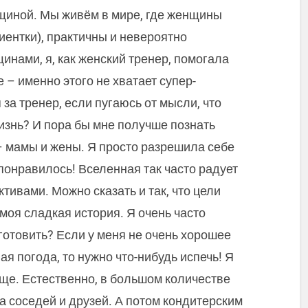
щиной. Мы живём в мире, где женщины
иентки), практичны и невероятно
инами, я, как женский тренер, помогала
 – именно этого не хватает супер-
 за тренер, если пугаюсь от мысли, что
знь? И пора бы мне получше познать
 мамы и жены. Я просто разрешила себе
понравилось! Вселенная так часто радует
тивами. Можно сказать и так, что цели
моя сладкая история. Я очень часто
иготовить? Если у меня не очень хорошее
я погода, то нужно что-нибудь испечь! Я
аще. Естественно, в большом количестве
а соседей и друзей. А потом кондитерским