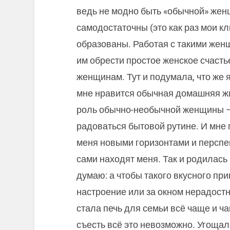
ведь не модно быть «обычной» жен
самодостаточны (это как раз мои кл
образованы. Работая с такими женщ
им обрести простое женское счастье
женщинам. Тут и подумала, что же я
мне нравится обычная домашняя жи
роль обычно-необычной женщины –
радоваться бытовой рутине. И мне 
меня новыми горизонтами и перспек
сами находят меня. Так и родилась 
думаю: а чтобы такого вкусного пр
настроение или за окном нерадостна
стала печь для семьи всё чаще и ч
съесть всё это невозможно. Угощал