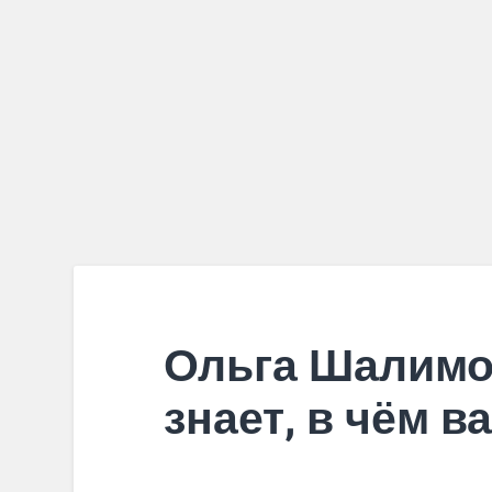
Ольга Шалимо
знает, в чём в