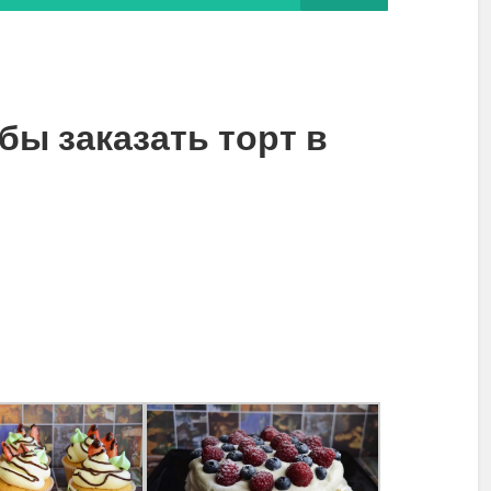
бы заказать торт в