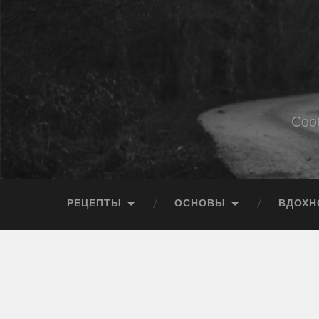
Соо
РЕЦЕПТЫ
ОСНОВЫ
ВДОХН