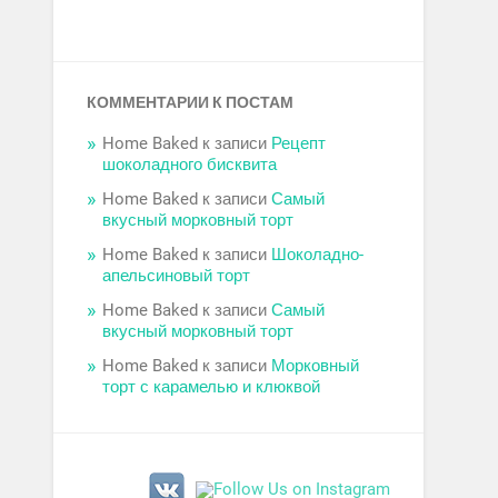
КОММЕНТАРИИ К ПОСТАМ
Home Baked
к записи
Рецепт
шоколадного бисквита
Home Baked
к записи
Самый
вкусный морковный торт
Home Baked
к записи
Шоколадно-
апельсиновый торт
Home Baked
к записи
Самый
вкусный морковный торт
Home Baked
к записи
Морковный
торт с карамелью и клюквой