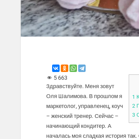
5 663
Здравствуйте. Меня зовут
Оля Шалимова. В прошлом я
1
К
2
П
маркетолог, управленец, коуч
3
О
– женский тренер. Сейчас –
начинающий кондитер. А
началась моя сладкая история так.