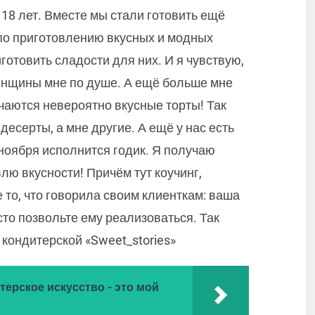
 18 лет. Вместе мы стали готовить ещё
по приготовлению вкусных и модных
готовить сладости для них. И я чувствую,
енщины мне по душе. А ещё больше мне
учаются невероятно вкусные торты! Так
десерты, а мне другие. А ещё у нас есть
ноября исполнится годик. Я получаю
лю вкусности! Причём тут коучинг,
 то, что говорила своим клиенткам: ваша
сто позвольте ему реализоваться. Так
кондитерской «Sweet_stories»
терское искусство - это мой