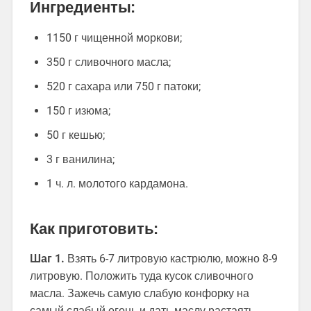
Ингредиенты:
1150 г чищенной моркови;
350 г сливочного масла;
520 г сахара или 750 г патоки;
150 г изюма;
50 г кешью;
3 г ванилина;
1 ч. л. молотого кардамона.
Как приготовить:
Шаг 1.
Взять 6-7 литровую кастрюлю, можно 8-9
литровую. Положить туда кусок сливочного
масла. Зажечь самую слабую конфорку на
самый слабый огонь и дать маслу растаять.