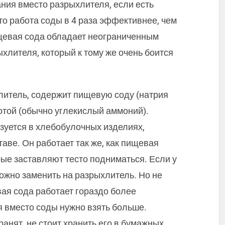
ния вместо разрыхлителя, если есть
то работа соды в 4 раза эффективнее, чем
ищевая сода обладает неограниченным
ыхлителя, который к тому же очень боится
хлитель, содержит пищевую соду (натрия
отой (обычно углекислый аммоний).
зуется в хлебобулочных изделиях,
аве. Он работает так же, как пищевая
рые заставляют тесто подниматься. Если у
можно заменить на разрыхлитель. Но не
вая сода работает гораздо более
 вместо соды нужно взять больше.
анят, не стоит хранить его в бумажных