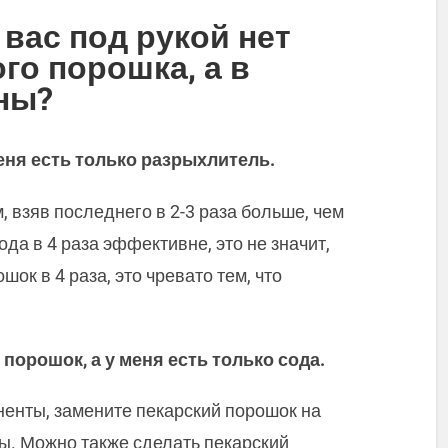
 вас под рукой нет
го порошка, а в
ны?
меня есть только разрыхлитель.
 взяв последнего в 2-3 раза больше, чем
ода в 4 раза эффективне, это не значит,
ок в 4 раза, это чревато тем, что
порошок, а у меня есть только сода.
ненты, замените пекарский порошок на
ы. Можно также сделать пекарский