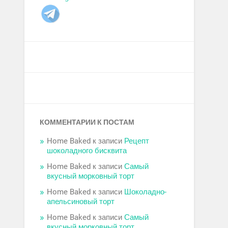
КОММЕНТАРИИ К ПОСТАМ
Home Baked
к записи
Рецепт
шоколадного бисквита
Home Baked
к записи
Самый
вкусный морковный торт
Home Baked
к записи
Шоколадно-
апельсиновый торт
Home Baked
к записи
Самый
вкусный морковный торт