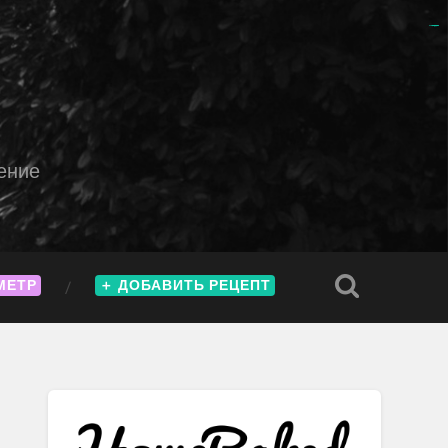
kampungbet
kampungbet
kampungbet
kampungbet
kampungbet
situs gacor
situs gacor
slot gacor
link gacor
link gacor
slot gacor
link gacor
slot gacor
situs togel
slot gacor
link gacor
sbobet
situs slot
toto togel
situs toto
link slot
toto slot
toto slot
togel
togel
slot
slot
toto
ение
МЕТР
＋
ДОБАВИТЬ РЕЦЕПТ