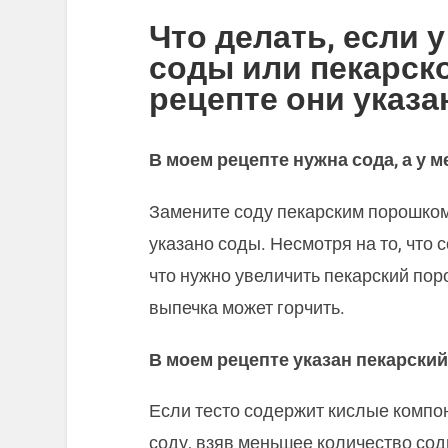
Что делать, если у
соды или пекарско
рецепте они указа
В моем рецепте нужна сода, а у 
Замените соду пекарским порошком,
указано соды. Несмотря на то, что с
что нужно увеличить пекарский порош
выпечка может горчить.
В моем рецепте указан пекарский 
Если тесто содержит кислые компо
соду, взяв меньшее количество сод