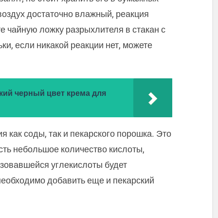
 воздух достаточно влажный, реакция
е чайную ложку разрыхлителя в стакан с
ки, если никакой реакции нет, можете
кий черный цвет крема для
 как соды, так и пекарского порошка. Это
 есть небольшое количество кислоты,
азовавшейся углекислоты будет
необходимо добавить еще и пекарский