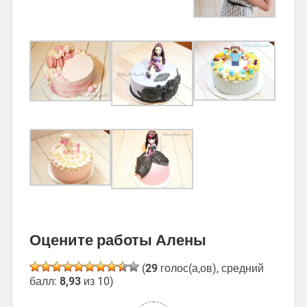
Оцените работы Алены
(
29
голос(а,ов), средний
балл:
8,93
из 10)