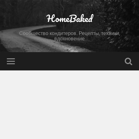
HomeBaked
Сообщество кондитеров. Рецепты, техники,
вдохновение