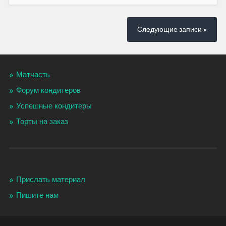
Следующие записи »
Матчасть
Форум кондитеров
Успешные кондитеры
Торты на заказ
Прислать материал
Пишите нам