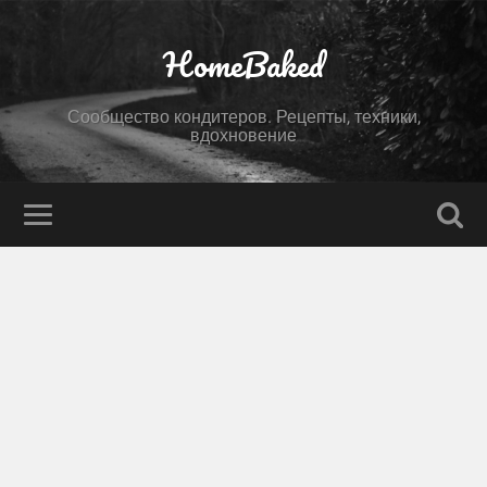
HomeBaked
Сообщество кондитеров. Рецепты, техники,
вдохновение