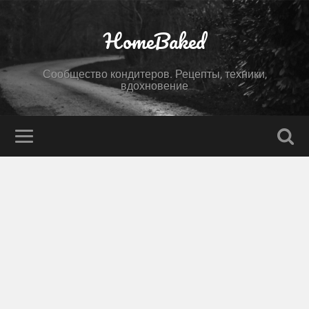
HomeBaked
Сообщество кондитеров. Рецепты, техники,
вдохновение