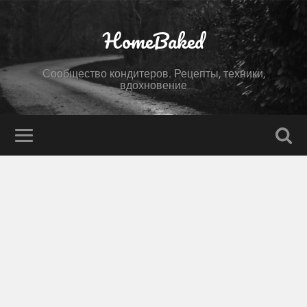
HomeBaked
Сообщество кондитеров. Рецепты, техники,
вдохновение