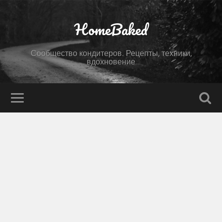
HomeBaked
Сообщество кондитеров. Рецепты, техники,
вдохновение