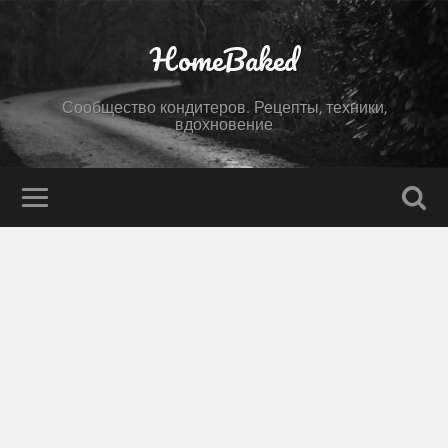
HomeBaked
Сообщество кондитеров. Рецепты, техники,
вдохновение