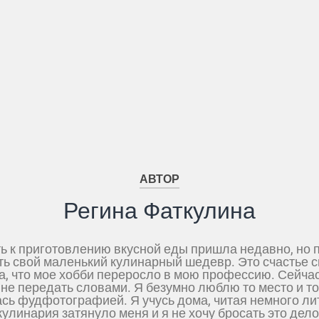
АВТОР
Регина Фаткулина
ть к приготовлению вкусной еды пришла недавно, но 
ь свой маленький кулинарный шедевр. Это счастье см
, что мое хобби переросло в мою профессию. Сейчас
не передать словами. Я безумно люблю то место и то
сь фудфотографией. Я учусь дома, читая немного лите
кулинария затянуло меня и я не хочу бросать это дело