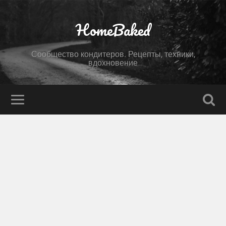
HomeBaked
Сообщество кондитеров. Рецепты, техники,
вдохновение